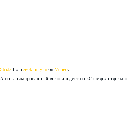
Strida
from
seokminyun
on
Vimeo
.
А вот анимированный велосипедист на «Стриде» отдельно: