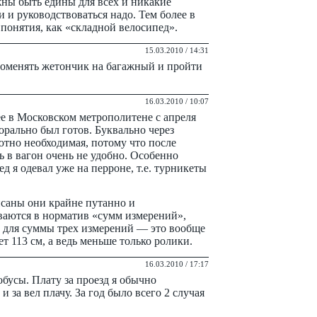
жны быть едины для всех и никакие
 и руководствоваться надо. Тем более в
о понятия, как «складной велосипед».
15.03.2010 / 14:31
поменять жетончик на багажный и пройти
16.03.2010 / 10:07
ее в Московском метрополитене с апреля
морально был готов. Буквально через
тно необходимая, потому что после
ь в вагон очень не удобно. Особенно
д я одевал уже на перроне, т.е. турникеты
исаны они крайне путанно и
ваются в норматив «сумм измерений»,
м для суммы трех измерений — это вообще
т 113 см, а ведь меньше только ролики.
16.03.2010 / 17:17
обусы. Плату за проезд я обычно
и за вел плачу. За год было всего 2 случая