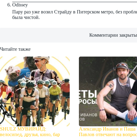
Odissey
Пару раз уже возил Страйду в Питерском метро, без пробле
была чистой.
Комментарии закрыты
Читайте также
SHULZ МУВИРАЙД:
Александр Иванов и Паша
велосипед, друзья, кино, бар
Павлов отвечают на вопро