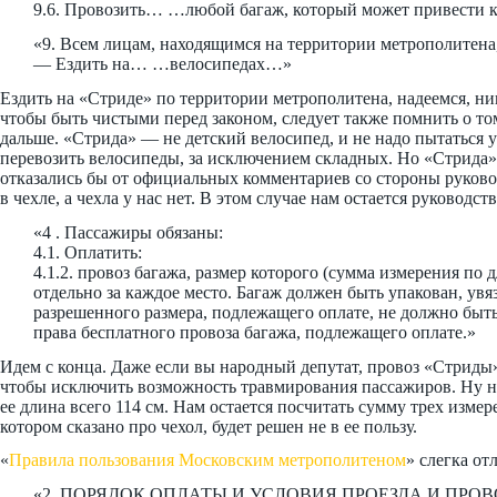
9.6. Провозить… …любой багаж, который может привести к
«9. Всем лицам, находящимся на территории метрополитена,
— Ездить на… …велосипедах…»
Ездить на «Стриде» по территории метрополитена, надеемся, никт
чтобы быть чистыми перед законом, следует также помнить о то
дальше. «Стрида» — не детский велосипед, и не надо пытаться 
перевозить велосипеды, за исключением складных. Но «Стрида» 
отказались бы от официальных комментариев со стороны руково
в чехле, а чехла у нас нет. В этом случае нам остается руковод
«4 . Пассажиры обязаны:
4.1. Оплатить:
4.1.2. провоз багажа, размер которого (сумма измерения по 
отдельно за каждое место. Багаж должен быть упакован, ув
разрешенного размера, подлежащего оплате, не должно быть
права бесплатного провоза багажа, подлежащего оплате.»
Идем с конца. Даже если вы народный депутат, провоз «Стриды»
чтобы исключить возможность травмирования пассажиров. Ну не
ее длина всего 114 см. Нам остается посчитать сумму трех изме
котором сказано про чехол, будет решен не в ее пользу.
«
Правила пользования Московским метрополитеном
» слегка от
«2. ПОРЯДОК ОПЛАТЫ И УСЛОВИЯ ПРОЕЗДА И ПРО