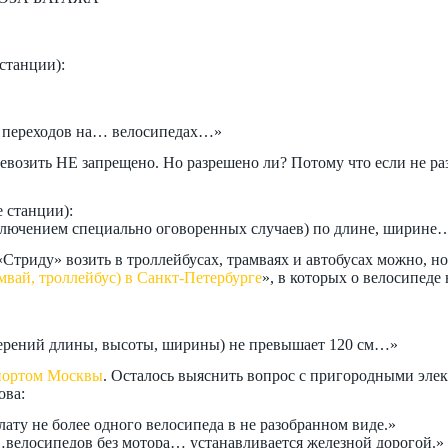
 станции):
ых переходов на… велосипедах…»
евозить НЕ запрещено. Но разрешено ли? Потому что если не раз
е станции):
исключением специально оговоренных случаев) по длине, ширин
 «Стриду» возить в троллейбусах, трамваях и автобусах можно, 
мвай, троллейбус) в Санкт-Петербурге
», в которых о велосипеде 
змерений длины, высоты, ширины) не превышает 120 см…»
портом Москвы
. Осталось выяснить вопрос с пригородными эле
ова:
лату не более одного велосипеда в не разобранном виде.»
…велосипедов без мотора… устанавливается железной дорогой.»