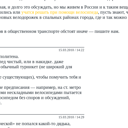
ая, и долго это обсуждать, но мы живем в России и к таким веща
учились или
учатся решать при помощи велосипеда
, пусть знают
новых велодорожек в спальных районах города, где и так можно 
дов в общественном транспорте обстоят иначе — пишите нам.
15.03.2010 / 14:22
политена.
пед чистый, или в накидке. даже
з обычный турникет (не широкий для
 существующих), чтобы помучить тебя и
е предписания — например, на ст. метро
ными нескладными велосипедами пытается
осипедом без споров и обсуждений,
.
15.03.2010 / 14:29
ческой» не попался какой-то дядька,