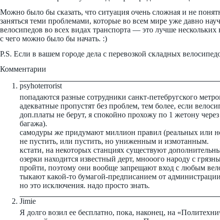
Можно было бы сказать, что ситуация очень сложная и не понятн
заняться теми проблемами, которые во всем мире уже давно на
велосипедов во всех видах транспорта — это лучше нескольких 
с чего можно было бы начать. :)
P.S. Если в вашем городе дела с перевозкой складных велосипе
psyhoterrorist
попадаются разные сотрудники санкт-петебругского метро
адекватные пропустят без проблем, тем более, если велоси
доп.платы не берут, я спокойно прохожу по 1 жетону чере
багажа).
самодуры же придумают миллион правил (реальных или не
не пустить, или пустить, но униженным и измотанным.
кстати, на некоторых станциях существуют дополнительны
озерки находится известный дерт, мнооого народу с гряз
пройти, поэтому они вообще запрещают вход с любым вел
тыкают какой-то бумагой-предписанием от администрации
но это исключения. надо просто знать.
Jimie
Я долго возил ее бесплатно, пока, наконец, на «Политехни