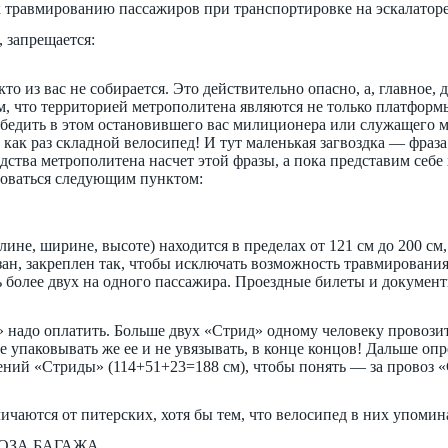
 травмированию пассажиров при транспортировке на эскалатор
 запрещается:
о из вас не собирается. Это действительно опасно, а, главное, 
м, что территорией метрополитена являются не только платформ
убедить в этом остановившего вас милиционера или служащего ме
как раз складной велосипед! И тут маленькая загвоздка — фраза
дства метрополитена насчет этой фразы, а пока представим себ
ствоваться следующим пунктом:
длине, ширине, высоте) находится в пределах от 121 см до 200 с
язан, закреплен так, чтобы исключать возможность травмировани
 более двух на одного пассажира. Проездные билеты и документ
 надо оплатить. Больше двух «Стрид» одному человеку провозит
 упаковывать же ее и не увязывать, в конце концов! Дальше оп
рений «Стриды» (114+51+23=188 см), чтобы понять — за провоз «
личаются от питерских, хотя бы тем, что велосипед в них упомина
ВОЗА БАГАЖА