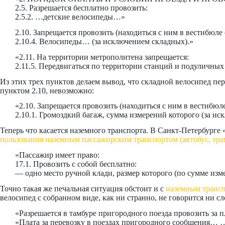
2.5. Разрешается бесплатно провозить:
2.5.2. …детские велосипеды…»
2.10. Запрещается провозить (находиться с ним в вестибюле
2.10.4. Велосипеды… (за исключением складных).»
«2.11. На территории метрополитена запрещается:
2.11.5. Передвигаться по территории станций и подуличн
Из этих трех пунктов делаем вывод, что складной велосипед пер
пунктом 2.10, невозможно:
«2.10. Запрещается провозить (находиться с ним в вестибюл
2.10.1. Громоздкий багаж, сумма измерений которого (за 
Теперь что касается наземного транспорта. В Санкт-Петербурге
пользования наземным пассажирским транспортом (автобус, тра
«Пассажир имеет право:
17.1. Провозить с собой бесплатно:
— одно место ручной клади, размер которого (по сумме и
Точно такая же печальная ситуация обстоит и с
наземным транс
велосипед с собранном виде, как ни странно, не говорится ни сл
«Разрешается в тамбуре пригородного поезда провозить за п
«Плата за перевозку в поездах пригородного сообщения… 