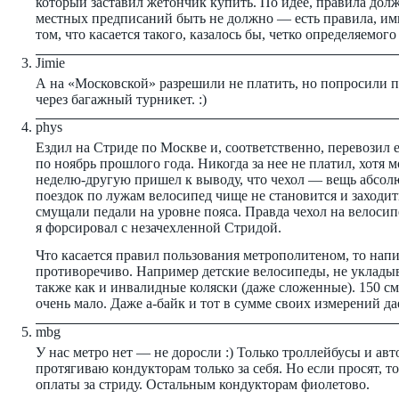
который заставил жетончик купить. По идее, правила дол
местных предписаний быть не должно — есть правила, ими
том, что касается такого, казалось бы, четко определяемог
Jimie
А на «Московской» разрешили не платить, но попросили 
через багажный турникет. :)
phys
Ездил на Стриде по Москве и, соответственно, перевозил 
по ноябрь прошлого года. Никогда за нее не платил, хотя 
неделю-другую пришел к выводу, что чехол — вещь абсолю
поездок по лужам велосипед чище не становится и заходит
смущали педали на уровне пояса. Правда чехол на велосипе
я форсировал с незачехленной Стридой.
Что касается правил пользования метрополитеном, то нап
противоречиво. Например детские велосипеды, не уклады
также как и инвалидные коляски (даже сложенные). 150 с
очень мало. Даже а-байк и тот в сумме своих измерений дае
mbg
У нас метро нет — не доросли :) Только троллейбусы и авт
протягиваю кондукторам только за себя. Но если просят, то 
оплаты за стриду. Остальным кондукторам фиолетово.