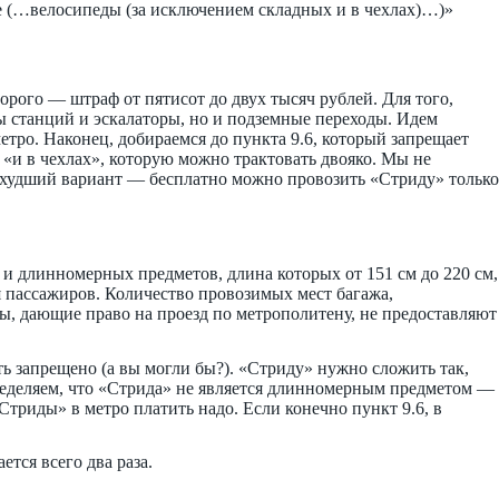
е (…велосипеды (за исключением складных и в чехлах)…)»
дорого — штраф от пятисот до двух тысяч рублей. Для того,
ы станций и эскалаторы, но и подземные переходы. Идем
тро. Наконец, добираемся до пункта 9.6, который запрещает
 «и в чехлах», которую можно трактовать двояко. Мы не
е худший вариант — бесплатно можно провозить «Стриду» только
м, и длинномерных предметов, длина которых от 151 см до 220 см,
я пассажиров. Количество провозимых мест багажа,
ы, дающие право на проезд по метрополитену, не предоставляют
ь запрещено (а вы могли бы?). «Стриду» нужно сложить так,
ределяем, что «Стрида» не является длинномерным предметом —
Стриды» в метро платить надо. Если конечно пункт 9.6, в
ется всего два раза.