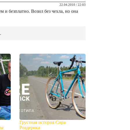
22.04.2010 / 22:03
м и безплатно. Возил без чехла, но она
.
Грустная история Сира
сы
Роадерика