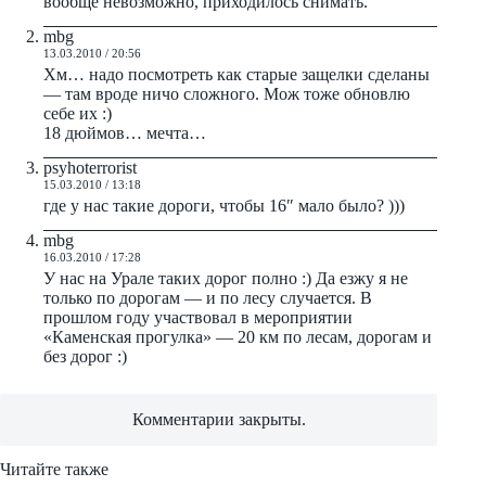
вообще невозможно, приходилось снимать.
mbg
13.03.2010 / 20:56
Хм… надо посмотреть как старые защелки сделаны
— там вроде ничо сложного. Мож тоже обновлю
себе их :)
18 дюймов… мечта…
psyhoterrorist
15.03.2010 / 13:18
где у нас такие дороги, чтобы 16″ мало было? )))
mbg
16.03.2010 / 17:28
У нас на Урале таких дорог полно :) Да езжу я не
только по дорогам — и по лесу случается. В
прошлом году участвовал в мероприятии
«Каменская прогулка» — 20 км по лесам, дорогам и
без дорог :)
Комментарии закрыты.
Читайте также