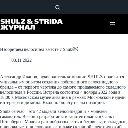
Перейти
к
сути
Изобретаем велосипед вместе с Shulz￼
03.11.2022
Александр Иванов, руководитель компании SHULZ поделится
уникальным опытом создания собственного велосипедного
бренда – от первого чертежа до самого продаваемого складного
велосипеда в России. Встреча состоится 4 ноября 2022 года в
18:00 в Московском музее дизайна в рамках Московской недели
интерьера и дизайна. Вход по билету на экспозицию.
Shulz сейчас – это 42 модели велосипедов и 7 моделей
самокатов. Все они разработаны и запатентованы в Санкт-
Петербурге. Модели разнообразны: есть и беговелы, и складные,
и дорожные, и внедорожные, и даже складной электрический