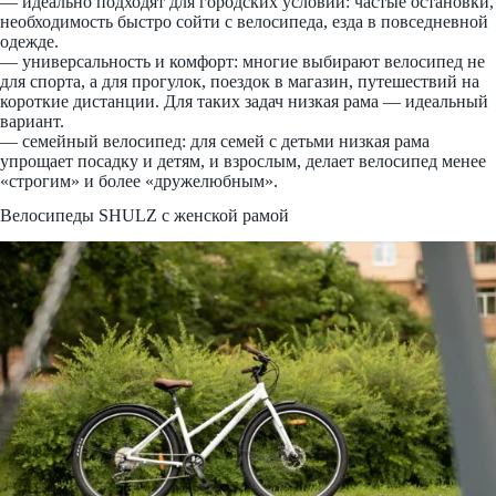
— идеально подходят для городских условий: частые остановки,
необходимость быстро сойти с велосипеда, езда в повседневной
одежде.
— универсальность и комфорт: многие выбирают велосипед не
для спорта, а для прогулок, поездок в магазин, путешествий на
короткие дистанции. Для таких задач низкая рама — идеальный
вариант.
— семейный велосипед: для семей с детьми низкая рама
упрощает посадку и детям, и взрослым, делает велосипед менее
«строгим» и более «дружелюбным».
Велосипеды SHULZ с женской рамой