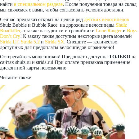
найти
в специальном разделе
. После получения товара на склад
мы свяжемся с вами, чтобы согласовать условия доставки.
Сейчас предзаказ открыт на целый ряд
детских велосипедов
Shulz Bubble и Bubble Race, на дорожные велосипеды
Shulz
Roadkiller
, а также на туринги и гравийники
Lone Ranger
и
Boys
Don’t Cry
! К заказу также доступны некоторые цвета моделей
Strida LT
,
Strida 5.2
и
Strida SX
. Спешите — количество
доступных для предоплаты велосипедов ограничено!
Остерегайтесь мошенников! Предоплата доступна
ТОЛЬКО
на
сайтах shulz.ru и strida.ru! При оплате предзаказа применение
дисконтной карты невозможно.
Читайте также