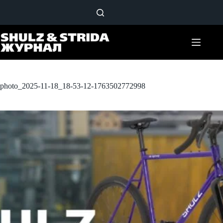
Перейти
к
сути
photo_2025-11-18_18-53-12-1763502772998