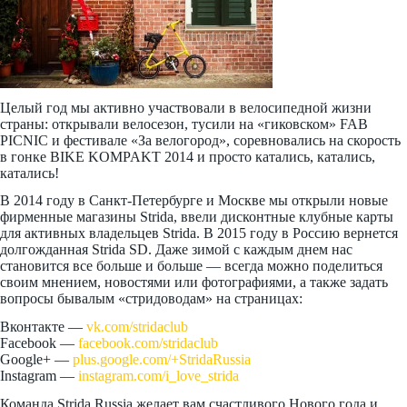
Целый год мы активно участвовали в велосипедной жизни
страны: открывали велосезон, тусили на «гиковском» FAB
PICNIC и фестивале «За велогород», соревновались на скорость
в гонке BIKE KOMPAKT 2014 и просто катались, катались,
катались!
В 2014 году в Санкт-Петербурге и Москве мы открыли новые
фирменные магазины Strida, ввели дисконтные клубные карты
для активных владельцев Strida. В 2015 году в Россию вернется
долгожданная Strida SD. Даже зимой с каждым днем нас
становится все больше и больше — всегда можно поделиться
своим мнением, новостями или фотографиями, а также задать
вопросы бывалым «стридоводам» на страницах:
Вконтакте —
vk.com/stridaclub
Facebook —
facebook.com/stridaclub
Google+ —
plus.google.com/+StridaRussia
Instagram —
instagram.com/i_love_strida
Команда Strida Russia желает вам счастливого Нового года и