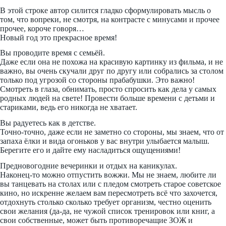
В этой строке автор силится гладко сформулировать мысль о
том, что вопреки, не смотря, на контрасте с минусами и прочее
прочее, короче говоря…
Новый год это прекрасное время!
Вы проводите время с семьёй.
Даже если она не похожа на красивую картинку из фильма, и не
важно, вы очень скучали друг по другу или собрались за столом
только под угрозой со стороны прабабушки. Это важно!
Смотреть в глаза, обнимать, просто спросить как дела у самых
родных людей на свете! Провести больше времени с детьми и
стариками, ведь его никогда не хватает.
Вы радуетесь как в детстве.
Точно-точно, даже если не заметно со стороны, мы знаем, что от
запаха ёлки и вида огоньков у вас внутри улыбается малыш.
Берегите его и дайте ему насладиться ощущениями!
Предновогодние вечеринки и отдых на каникулах.
Наконец-то можно отпустить вожжи. Мы не знаем, любите ли
вы танцевать на столах или с пледом смотреть старое советское
кино, но искренне желаем вам пересмотреть всё что захочется,
отдохнуть столько сколько требует организм, честно оценить
свои желания (да-да, не чужой список тренировок или книг, а
свои собственные, может быть противоречащие ЗОЖ и