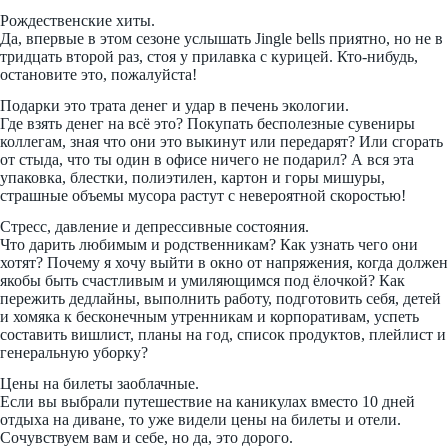
Рождественские хиты.
Да, впервые в этом сезоне услышать Jingle bells приятно, но не в
тридцать второй раз, стоя у прилавка с курицей. Кто-нибудь,
остановите это, пожалуйста!
Подарки это трата денег и удар в печень экологии.
Где взять денег на всё это? Покупать бесполезные сувениры
коллегам, зная что они это выкинут или передарят? Или сгорать
от стыда, что ты один в офисе ничего не подарил? А вся эта
упаковка, блестки, полиэтилен, картон и горы мишуры,
страшные объемы мусора растут с невероятной скоростью!
Стресс, давление и депрессивные состояния.
Что дарить любимым и родственникам? Как узнать чего они
хотят? Почему я хочу выйти в окно от напряжения, когда должен
якобы быть счастливым и умиляющимся под ёлочкой? Как
пережить дедлайны, выполнить работу, подготовить себя, детей
и хомяка к бесконечным утренникам и корпоративам, успеть
составить вишлист, планы на год, список продуктов, плейлист и
генеральную уборку?
Цены на билеты заоблачные.
Если вы выбрали путешествие на каникулах вместо 10 дней
отдыха на диване, то уже видели цены на билеты и отели.
Сочувствуем вам и себе, но да, это дорого.