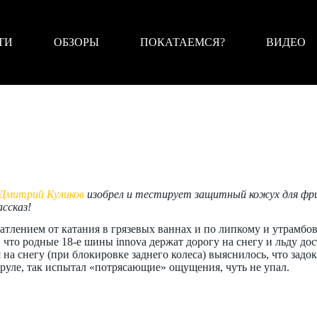
ТИ
ОБЗОРЫ
ПОКАТАЕМСЯ?
ВИДЕО
Дмитрий Куликов
изобрел и тестирует защитный кожух для фрив
ссказ!
чатлением от катания в грязевых ваннах и по липкому и утрамбо
что родные 18-е шины innova держат дорогу на снегу и льду дос
на снегу (при блокировке заднего колеса) выяснилось, что задо
руле, так испытал «потрясающие» ощущения, чуть не упал.