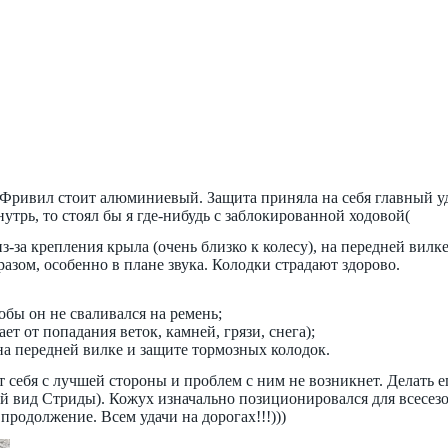
 Фривил стоит алюминиевый. Защита приняла на себя главный уд
нутрь, то стоял бы я где-нибудь с заблокированной ходовой(
з-за крепления крыла (очень близко к колесу), на передней вилк
разом, особенно в плане звука. Колодки страдают здорово.
обы он не сваливался на ремень;
ет от попадания веток, камней, грязи, снега);
на передней вилке и защите тормозных колодок.
 себя с лучшей стороны и проблем с ним не возникнет. Делать е
ий вид Стриды). Кожух изначально позиционировался для всесезо
 продолжение. Всем удачи на дорогах!!!)))