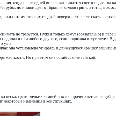
ания, когда на передней вилке скапливается снег и падает на к
й трубы, но и защищает от брызг и комков грязи. Этот щиток ос
в, но и потому, что с их гладкой поверхности легче скатывается г
снимать не требуется. Нужен только хомут (обязательно) и пара ш
 подножки или любого другого, если подножка отсутствует. В д
о узла.
йчас она установлена упираясь в движущуюся крышку защиты фри
а жёсткости. Но при этом она остаётся очень лёгкой.
о песка, грязи, мелких камней и всего прочего летело на зубцы и
ят некоторые изменения в конструкциях.