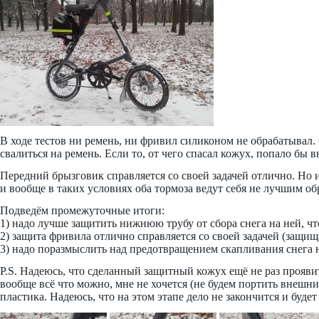
В ходе тестов ни ремень, ни фривил силиконом не обрабатывал.
свалиться на ремень. Если то, от чего спасал кожух, попало бы в
Передний брызговик справляется со своей задачей отлично. Но и
и вообще в таких условиях оба тормоза ведут себя не лучшим об
Подведём промежуточные итоги:
1) надо лучше защитить нижнюю трубу от сбора снега на ней, чт
2) защита фривила отлично справляется со своей задачей (защища
3) надо поразмыслить над предотвращением скапливания снега 
P.S. Надеюсь, что сделанный защитный кожух ещё не раз проявит
вообще всё что можно, мне не хочется (не будем портить внешн
пластика. Надеюсь, что на этом этапе дело не закончится и будет