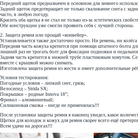
Передний щиток предназначен в основном для зимнего использов
Задний щиток предотвращает не только сваливание снега с задне
часто, в любую погоду.
Красить оба щитка я не стал не только из-за эстетических свойст
Обе конструкции уже смогли проявить себя с лучшей стороны.
2. Защита ремня или прощай «конвейер».
Устанавливается также достаточно просто. Ни ремень, ни колёса 
Передняя часть кожуха крепится при помощи штатного болта для
лишний раз не трогать болт для фиксации подножки и педальног
Задняя часть крепится к нижней трубе пластиковым хомутом. Се
вместе с крышкой можно снимать.
Изготовлена защита ремня из жести и имеет дополнительные рёбр
Условия тестирования:
Погодные условия – липкий снег, грязь;
Велосипед – Strida SX;
Покрышки – родные Innova 18”;
Фривил – алюминиевый;
Силиконовая смазка – нигде не применялась!!!
После установки защиты ремня я наконец увидел, какое количеств
Щитки для колодок и кожух для ремня скорее всего ещё претерп
Всем удачи на дорогах!!!