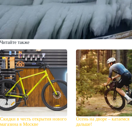
Читайте также
Скидки в честь открытия нового
Осень на дворе – катаемся
магазина в Москве
дальше!