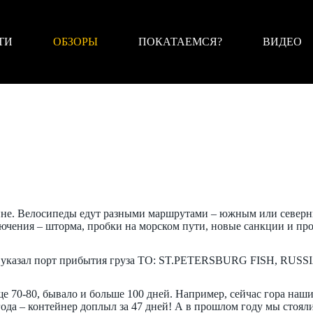
ТИ
ОБЗОРЫ
ПОКАТАЕМСЯ?
ВИДЕО
рзине. Велосипеды едут разными маршрутами – южным или север
чения – шторма, пробки на морском пути, новые санкции и про
к указал порт прибытия груза TO: ST.PETERSBURG FISH, RUSSIA
ще 70-80, бывало и больше 100 дней. Например, сейчас гора наши
 года – контейнер доплыл за 47 дней! А в прошлом году мы стоя